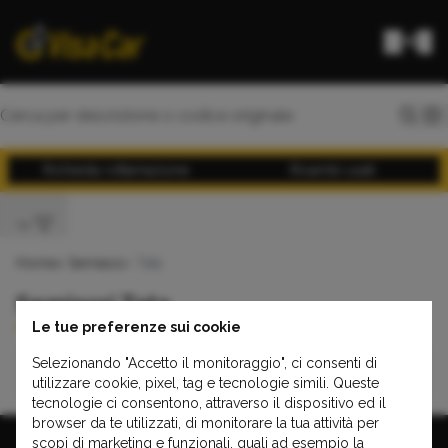
Richiesta rottamazione
Ricambi usati
Home
>
Semiassi
> Tata
Semiassi Tata
Le tue preferenze sui cookie
Selezionando "Accetto il monitoraggio", ci consenti di
Indica
Safari
utilizzare cookie, pixel, tag e tecnologie simili. Queste
tecnologie ci consentono, attraverso il dispositivo ed il
browser da te utilizzati, di monitorare la tua attività per
scopi di marketing e funzionali, quali ad esempio la