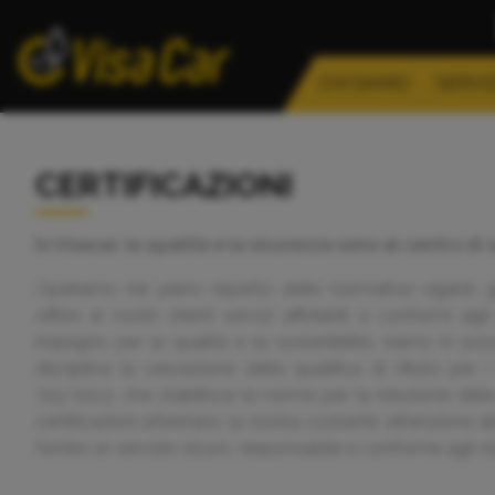
CHI SIAMO
SERVIZ
CERTIFICAZIONI
In Visacar, la qualità e la sicurezza sono al centro di 
Operiamo nel pieno rispetto delle normative vigenti, ga
offrire ai nostri clienti servizi affidabili e conformi
impegno per la qualità e la sostenibilità, siamo in po
disciplina la cessazione della qualifica di rifiuto per 
715/2013, che stabilisce le norme per la riduzione delle
certificazioni attestano la nostra costante attenzione a
fornire un servizio sicuro, responsabile e conforme agli s