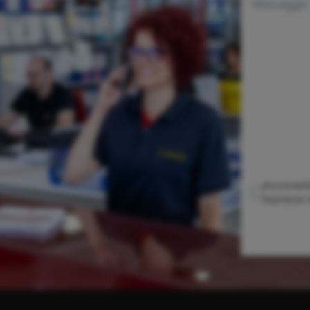
Messaggio
Acconsento
espresse n