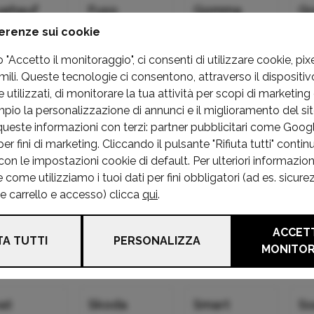
uehauf
Fuso
Gomma
Gr
erenze sui cookie
initi
Isuzu
Iveco
J
"Accetto il monitoraggio", ci consenti di utilizzare cookie, pixe
mili. Queste tecnologie ci consentono, attraverso il dispositivo
utilizzati, di monitorare la tua attività per scopi di marketing 
a
Lada
Lancia
La
mpio la personalizzazione di annunci e il miglioramento del s
queste informazioni con terzi: partner pubblicitari come Goo
r fini di marketing. Cliccando il pulsante "Rifiuta tutti" continu
nk&co
Man
Maserati
M
on le impostazioni cookie di default. Per ulteriori informazion
ome utilizziamo i tuoi dati per fini obbligatori (ad es. sicure
he carrello e accesso) clicca
qui
.
g
Mini
Mitsubishi
Ni
ACCETT
TA TUTTI
PERSONALIZZA
MONITO
aggio
Polestar
Porsche
Re
at
Skoda
Smart
S