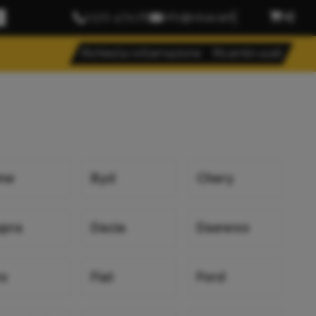
0372 471176
info@visacar.it
Richiesta rottamazione
Ricambi usati
mw
Byd
Chery
upra
Dacia
Daewoo
vo
Fiat
Ford