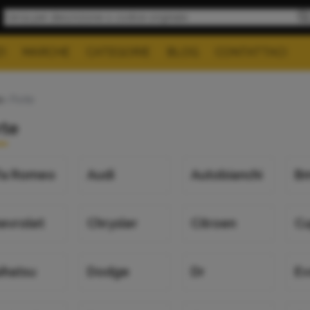
I
MARCHE
CATEGORIE
BLOG
CONTATTACI
e
> Porte
rte
fa Romeo
Audi
Autobianchi
B
evrolet
Chrysler
Citroen
C
ihatsu
Dodge
Dr
E