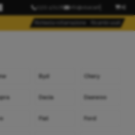
0372 471176
info@visacar.it
Richiesta rottamazione
Ricambi usati
mw
Byd
Chery
upra
Dacia
Daewoo
vo
Fiat
Ford