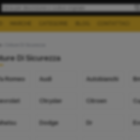
I
MARCHE
CATEGORIE
BLOG
CONTATTACI
e
> Cinture Di Sicurezza
ture Di Sicurezza
fa Romeo
Audi
Autobianchi
B
evrolet
Chrysler
Citroen
C
ihatsu
Dodge
Dr
E