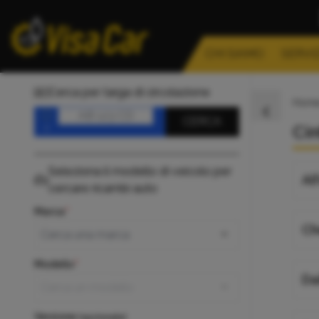
CHI SIAMO
SERVIZ
Cerca per targa di circolazione
Hom
Targa
CERCA
Cin
Seleziona il modello di veicolo per
Al
cercare ricambi auto
Marca
Ch
Modello
Da
Versione
(opzionale)