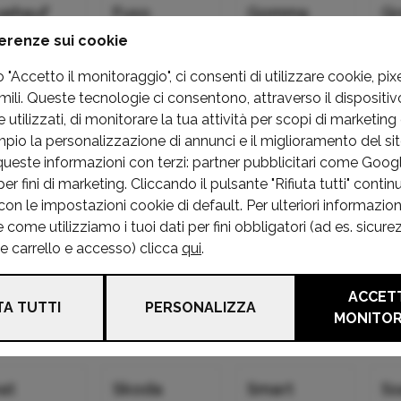
uehauf
Fuso
Gomma
Gr
erenze sui cookie
initi
Isuzu
Iveco
J
"Accetto il monitoraggio", ci consenti di utilizzare cookie, pixe
mili. Queste tecnologie ci consentono, attraverso il dispositivo
utilizzati, di monitorare la tua attività per scopi di marketing 
a
Lada
Lancia
La
mpio la personalizzazione di annunci e il miglioramento del s
queste informazioni con terzi: partner pubblicitari come Goo
r fini di marketing. Cliccando il pulsante "Rifiuta tutti" continu
nk&co
Man
Maserati
M
on le impostazioni cookie di default. Per ulteriori informazion
ome utilizziamo i tuoi dati per fini obbligatori (ad es. sicure
he carrello e accesso) clicca
qui
.
g
Mini
Mitsubishi
Ni
ACCETT
TA TUTTI
PERSONALIZZA
MONITO
aggio
Polestar
Porsche
Re
at
Skoda
Smart
S