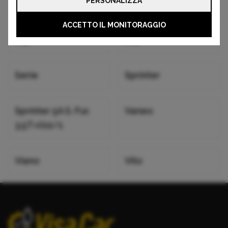
PERSONALIZZA
Classe X
Eqa
ACCETTO IL MONITORAGGIO
Eqb
Eqc
Serie
Sprinter
Sprinter 5A S. Fur.
Vaneo
3,5T<(02/1
Viano
Vito