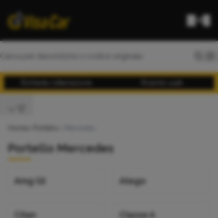
Richiesta rottamazione
Ricambi usati
Home
>
Portello
> Mercedes
Portello Mercedes
Amg Gt
Atego
Citan
Classe A