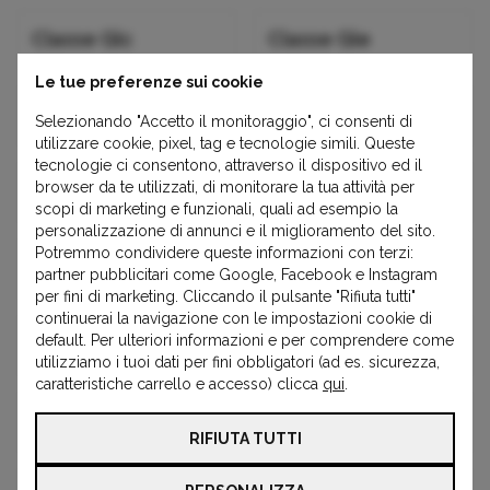
Classe Glc
Classe Gle
Le tue preferenze sui cookie
Classe Glk
Classe Mb
Selezionando "Accetto il monitoraggio", ci consenti di
utilizzare cookie, pixel, tag e tecnologie simili. Queste
tecnologie ci consentono, attraverso il dispositivo ed il
browser da te utilizzati, di monitorare la tua attività per
Classe Ml
Classe R
scopi di marketing e funzionali, quali ad esempio la
personalizzazione di annunci e il miglioramento del sito.
Potremmo condividere queste informazioni con terzi:
Classe S
Classe Sl
partner pubblicitari come Google, Facebook e Instagram
per fini di marketing. Cliccando il pulsante "Rifiuta tutti"
continuerai la navigazione con le impostazioni cookie di
default. Per ulteriori informazioni e per comprendere come
Classe Slc
Classe Slk
utilizziamo i tuoi dati per fini obbligatori (ad es. sicurezza,
caratteristiche carrello e accesso) clicca
qui
.
Classe Sls Amg
Classe V
RIFIUTA TUTTI