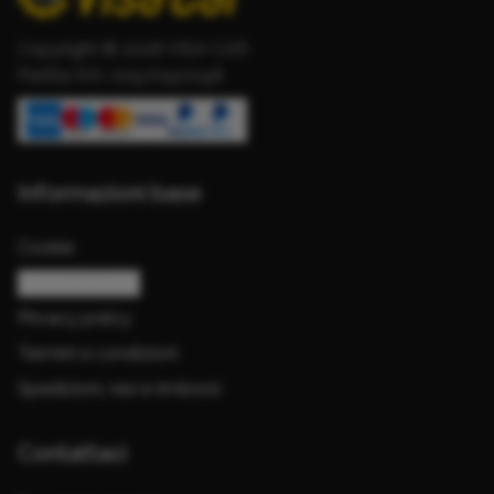
Copyright © 2026 VISA CAR
Partita IVA: 00970910196
Informazioni base
Cookie
Gestisci cookie
Privacy policy
Termini e condizioni
Spedizioni, resi e rimborsi
Contattaci