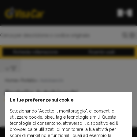
Richiesta rottamazione
Ricambi usati
Home
>
Portello
> Autobianchi
Portello Autobianchi
Le tue preferenze sui cookie
Selezionando "Accetto il monitoraggio", ci consenti di
Y10
utilizzare cookie, pixel, tag e tecnologie simili. Queste
tecnologie ci consentono, attraverso il dispositivo ed il
browser da te utilizzati, di monitorare la tua attività per
scopi di marketing e funzionali, quali ad esempio la