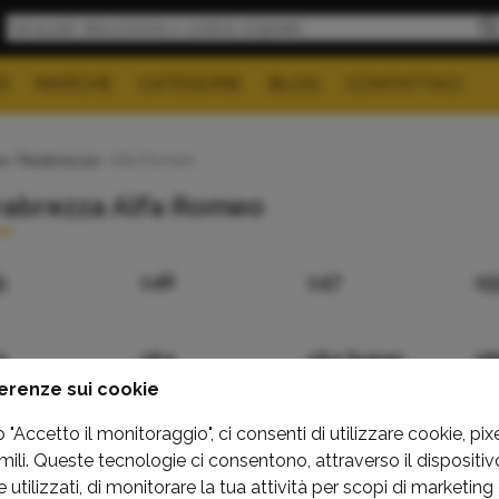
I
MARCHE
CATEGORIE
BLOG
CONTATTACI
e
>
Parabrezza
> Alfa Romeo
rabrezza Alfa Romeo
5
146
147
15
9
164
164 Super
16
ortwagon
erenze sui cookie
"Accetto il monitoraggio", ci consenti di utilizzare cookie, pixe
mili. Queste tecnologie ci consentono, attraverso il dispositivo
4C Spider
75
9
utilizzati, di monitorare la tua attività per scopi di marketing 