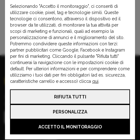
Selezionando "Accetto il monitoraggio", ci consenti di
utilizzare cookie, pixel, tag e tecnologie simili. Queste
tecnologie ci consentono, attraverso il dispositivo ed il
9-5
900
browser da te utilizzati, di monitorare la tua attività per
scopi di marketing e funzionali, quali ad esempio la
personalizzazione di annunci e il miglioramento del sito.
9000
Potremmo condividere queste informazioni con terzi:
partner pubblicitari come Google, Facebook e Instagram
per fini di marketing. Cliccando il pulsante "Rifiuta tutti"
continuerai la navigazione con le impostazioni cookie di
default. Per ulteriori informazioni e per comprendere come
utilizziamo i tuoi dati per fini obbligatori (ad es. sicurezza,
caratteristiche carrello e accesso) clicca
qui
.
Copyright © 2026 VISA CAR
RIFIUTA TUTTI
Partita IVA: 00970910196
PERSONALIZZA
ACCETTO IL MONITORAGGIO
Informazioni base