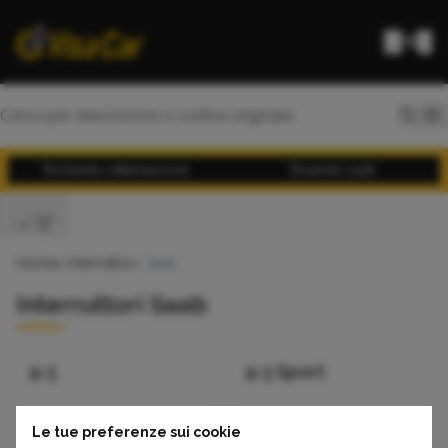
Richiesta rottamazione
Ricambi usati
Home
>
Interruttori
> Saab
Interruttori Saab
9-3
9-3 Sport
Le tue preferenze sui cookie
9-3 Sport Sw
9-3 Sw