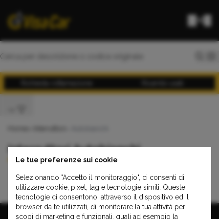
Richiesta rottamazione
Ricambi usati
Home
>
Interruttori
> Autobianchi
Interruttori Autobianchi
Le tue preferenze sui cookie
Selezionando "Accetto il monitoraggio", ci consenti di
Y10
utilizzare cookie, pixel, tag e tecnologie simili. Queste
tecnologie ci consentono, attraverso il dispositivo ed il
browser da te utilizzati, di monitorare la tua attività per
scopi di marketing e funzionali, quali ad esempio la