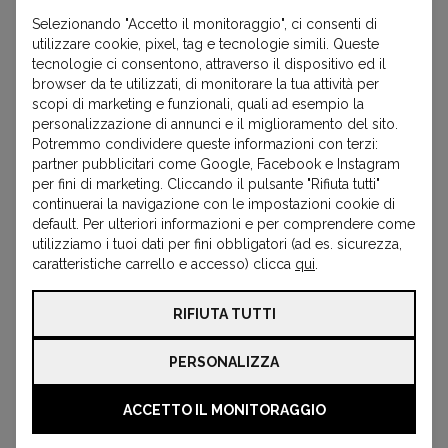
disponibile anche se non presente online.
Selezionando "Accetto il monitoraggio", ci consenti di
utilizzare cookie, pixel, tag e tecnologie simili. Queste
tecnologie ci consentono, attraverso il dispositivo ed il
Nome
browser da te utilizzati, di monitorare la tua attività per
scopi di marketing e funzionali, quali ad esempio la
personalizzazione di annunci e il miglioramento del sito.
Email
Potremmo condividere queste informazioni con terzi:
partner pubblicitari come Google, Facebook e Instagram
per fini di marketing. Cliccando il pulsante "Rifiuta tutti"
Telefono
continuerai la navigazione con le impostazioni cookie di
default. Per ulteriori informazioni e per comprendere come
utilizziamo i tuoi dati per fini obbligatori (ad es. sicurezza,
Veicolo
caratteristiche carrello e accesso) clicca
qui
.
Targa
RIFIUTA TUTTI
Ricambio
PERSONALIZZA
Codice motore
ACCETTO IL MONITORAGGIO