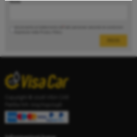
Note
Acconsento al trattamento dei dati personali secondo le condizioni
espresse nella
Privacy Policy
INVIA
Copyright © 2026 VISA CAR
Partita IVA: 00970910196