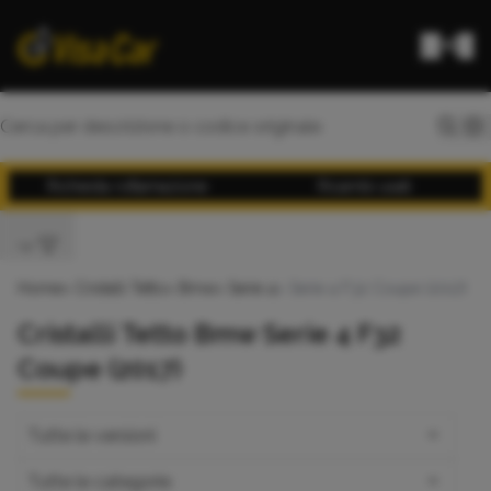
Richiesta rottamazione
Ricambi usati
Home
>
Cristalli Tetto
>
Bmw
>
Serie 4
> Serie 4 F32 Coupe (2017)
Cristalli Tetto Bmw Serie 4 F32
Coupe (2017)
Tutte le versioni
Tutte le categorie