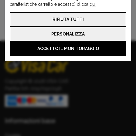
caratteristiche carrello e accesso) clicca
qui
.
Spedizione
Soddisfatti o
gratuita
rimborsati
RIFIUTA TUTTI
PERSONALIZZA
ACCETTO IL MONITORAGGIO
Copyright © 2026 VISA CAR
Partita IVA: 00970910196
Informazioni base
Cookie