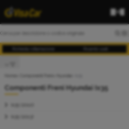
Richiesta rottamazione
Ricambi usati
Home
>
Componenti Freni
>
Hyundai
> Ix35
Componenti Freni Hyundai Ix35
Ix35 (2010)
Ix35 (2013)