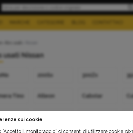
I
MARCHE
CATEGORIE
BLOG
CONTATTACI
e
>
Abs usati
> Nissan
 usati Nissan
0Nx
200Sx
300Zx
35
mera Tino
Atleon
Cabstar
C
-R
Interstar
Juke
Ki
erenze sui cookie
"Accetto il monitoraggio", ci consenti di utilizzare cookie, pixe