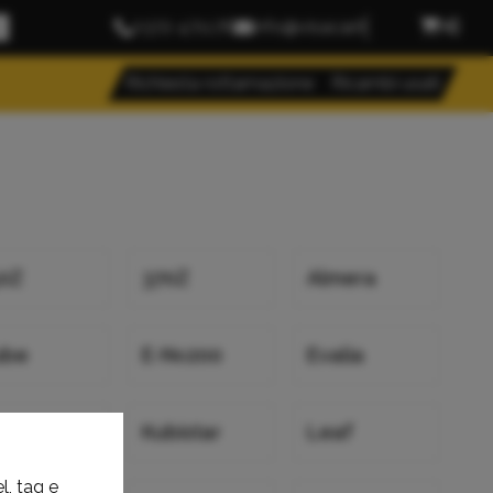
0372 471176
info@visacar.it
Richiesta rottamazione
Ricambi usati
0Z
370Z
Almera
ube
E-Nv200
Evalia
ng Cab
Kubistar
Leaf
l, tag e