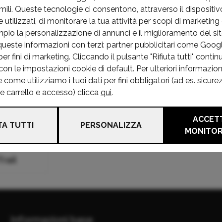
xima Qx
Micra
Micra Cc
M
mili. Queste tecnologie ci consentono, attraverso il dispositivo
utilizzati, di monitorare la tua attività per scopi di marketing 
mpio la personalizzazione di annunci e il miglioramento del s
300
Nv200
Nv400
Pa
queste informazioni con terzi: partner pubblicitari come Goo
vara
r fini di marketing. Cliccando il pulsante "Rifiuta tutti" continu
on le impostazioni cookie di default. Per ulteriori informazion
ome utilizziamo i tuoi dati per fini obbligatori (ad es. sicure
xo
Primastar
Primera
Pu
he carrello e accesso) clicca
qui
.
ACCETT
rena
Sunny
Terrano
To
TA TUTTI
PERSONALIZZA
MONITO
Trail
Informazioni base