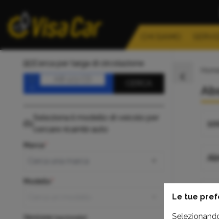
CHI SIAMO
SERVIZ
Cerca per targa di circolazione
Hom
Targa
CERCA
Abs
Seleziona il modello di veicolo per
10
cercare ricambi auto
Marca
Al
Modello
Gt
Le tue pref
Selezionando 
Versione
(opzionale)