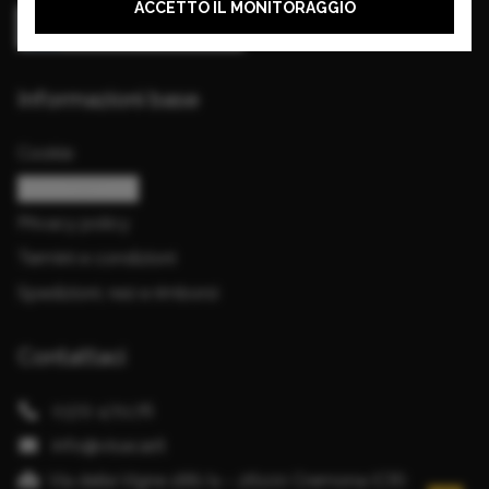
ACCETTO IL MONITORAGGIO
Informazioni base
Cookie
Gestisci cookie
Privacy policy
Termini e condizioni
Spedizioni, resi e rimborsi
Contattaci
0372 471176
info@visacar.it
Via delle Vigne 188/a – 26100 Cremona (CR)