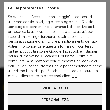
Countryman One
Mini Clubman
Le tue preferenze sui cookie
Selezionando "Accetto il monitoraggio", ci consenti di
utilizzare cookie, pixel, tag e tecnologie simili. Queste
Mini Clubvan
Mini Cooper
tecnologie ci consentono, attraverso il dispositivo ed il
browser da te utilizzati, di monitorare la tua attività per
scopi di marketing e funzionali, quali ad esempio la
Mini Coupé
Mini One
personalizzazione di annunci e il miglioramento del sito.
Potremmo condividere queste informazioni con terzi:
partner pubblicitari come Google, Facebook e Instagram
per fini di marketing. Cliccando il pulsante "Rifiuta tutti"
Mini Paceman
Mini Roadster
continuerai la navigazione con le impostazioni cookie di
default. Per ulteriori informazioni e per comprendere come
utilizziamo i tuoi dati per fini obbligatori (ad es. sicurezza,
caratteristiche carrello e accesso) clicca
qui
.
RIFIUTA TUTTI
PERSONALIZZA
Copyright © 2026 VISA CAR
Partita IVA: 00970910196