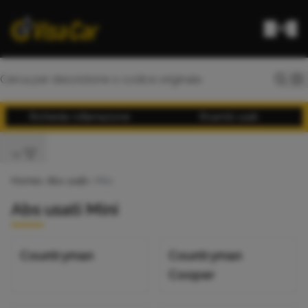
Richiesta rottamazione
Ricambi usati
Home
>
Abs usati
> Mini
Abs usati Mini
Countryman
Countryman
Cooper