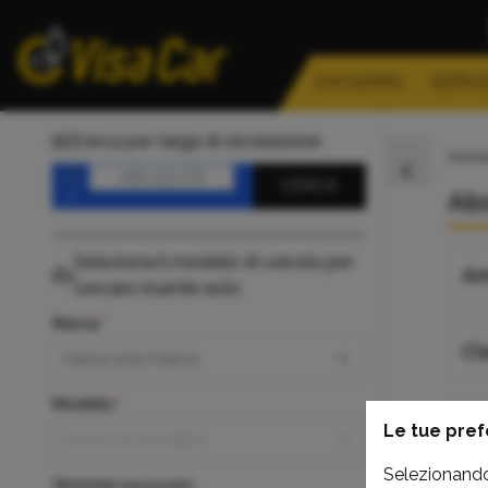
CHI SIAMO
SERVIZ
Cerca per targa di circolazione
Hom
Targa
CERCA
Ab
Seleziona il modello di veicolo per
Am
cercare ricambi auto
Marca
Cl
Modello
Cl
Le tue pref
Selezionando 
Versione
(opzionale)