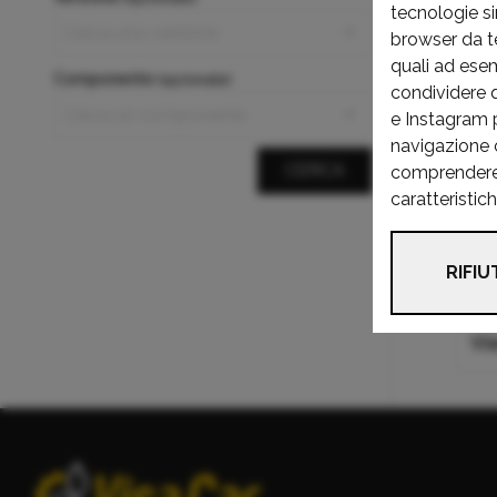
tecnologie si
Cl
browser da te 
quali ad ese
Componente
(opzionale)
Cl
condividere 
e Instagram pe
navigazione c
CERCA
comprendere c
caratteristic
Eq
RIFIU
Vi