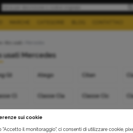
I
MARCHE
CATEGORIE
BLOG
CONTATTACI
e
>
Abs usati
> Mercedes
s usati Mercedes
g Gt
Atego
Citan
Cl
asse Cl
Classe Cla
Classe Clc
Cl
asse G
Classe Gl
Classe Gla
Cl
erenze sui cookie
"Accetto il monitoraggio", ci consenti di utilizzare cookie, pixe