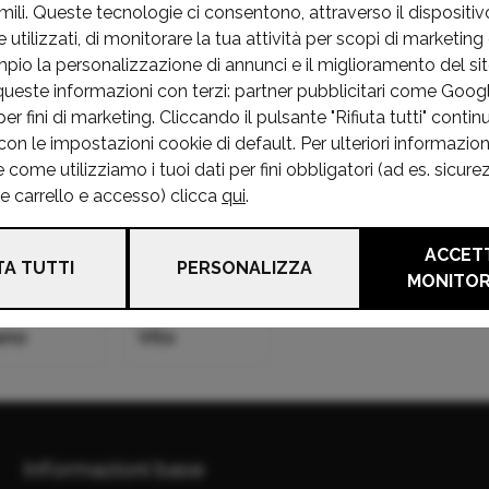
mili. Queste tecnologie ci consentono, attraverso il dispositivo
asse Glk
Classe Mb
Classe Ml
Cl
utilizzati, di monitorare la tua attività per scopi di marketing 
mpio la personalizzazione di annunci e il miglioramento del s
asse Slc
Classe Slk
Classe Sls
Cl
queste informazioni con terzi: partner pubblicitari come Goo
r fini di marketing. Cliccando il pulsante "Rifiuta tutti" continu
Amg
on le impostazioni cookie di default. Per ulteriori informazion
ome utilizziamo i tuoi dati per fini obbligatori (ad es. sicure
he carrello e accesso) clicca
qui
.
b
Eqc
Serie
Sp
ACCETT
TA TUTTI
PERSONALIZZA
MONITO
ano
Vito
Informazioni base