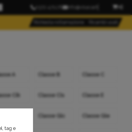
0372 471176
info@visacar.it
Richiesta rottamazione
Ricambi usati
asse A
Classe B
Classe C
asse Clk
Classe Cls
Classe E
asse Glb
Classe Glc
Classe Gle
l, tag e