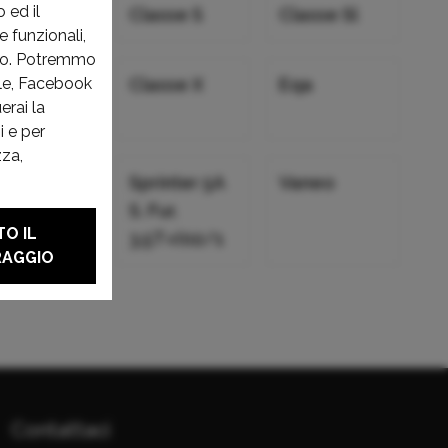
 ed il
asse R
Classe S
Classe Sl
e funzionali,
ito. Potremmo
asse V
Classe X
Eqa
gle, Facebook
erai la
i e per
zza,
rinter
Sprinter 5A
Vaneo
S. Fur.
O IL
3,5T<(02/1
RAGGIO
Contattaci