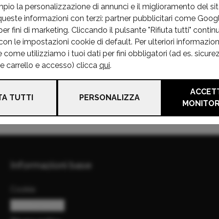
mpio la personalizzazione di annunci e il miglioramento del s
queste informazioni con terzi: partner pubblicitari come Goo
r fini di marketing. Cliccando il pulsante "Rifiuta tutti" continu
on le impostazioni cookie di default. Per ulteriori informazion
ome utilizziamo i tuoi dati per fini obbligatori (ad es. sicure
he carrello e accesso) clicca
qui
.
ACCETT
TA TUTTI
PERSONALIZZA
MONITO
Informazioni base
Cookie
Gestisci cookie