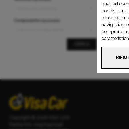
quali ad ese
condividere 
e Instagram pe
Componente
(opzionale)
navigazione c
comprendere c
caratteristic
CERCA
RIFIU
Copyright © 2026 VISA CAR
Partita IVA: 00970910196