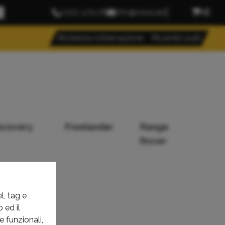
0372 471176
info@visacar.it
Richiesta rottamazione
Ricambi usati
scovery
Freelander
Range
Rover
l, tag e
 ed il
e funzionali,