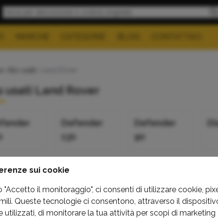
I
MARCHE
CATEGORIE
BLOG
CONTATTACI
e
>
Abs usati
> Land Rover
 usati Land Rover
fender
Defender
Defender
Di
0
130
90
nge
Range
Range
erenze sui cookie
ver
Rover Sport
Rover Velar
"Accetto il monitoraggio", ci consenti di utilizzare cookie, pixe
oque
mili. Queste tecnologie ci consentono, attraverso il dispositivo
utilizzati, di monitorare la tua attività per scopi di marketing 