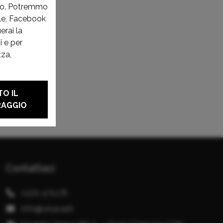
ito. Potremmo
gle, Facebook
erai la
i e per
zza,
O IL
RAGGIO
Contattaci
0372 471176
info@visacar.it