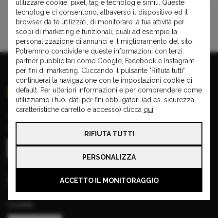
utilizzare cookie, pixel, tag e tecnologie simili. Queste
tecnologie ci consentono, attraverso il dispositivo ed il
browser da te utilizzati, di monitorare la tua attività per
Ram 1500
scopi di marketing e funzionali, quali ad esempio la
personalizzazione di annunci e il miglioramento del sito.
Potremmo condividere queste informazioni con terzi:
partner pubblicitari come Google, Facebook e Instagram
per fini di marketing. Cliccando il pulsante "Rifiuta tutti"
continuerai la navigazione con le impostazioni cookie di
default. Per ulteriori informazioni e per comprendere come
utilizziamo i tuoi dati per fini obbligatori (ad es. sicurezza,
caratteristiche carrello e accesso) clicca
qui
.
Copyright © 2026 VISA CAR
Partita IVA: 00970910196
RIFIUTA TUTTI
PERSONALIZZA
Informazioni base
ACCETTO IL MONITORAGGIO
Cookie