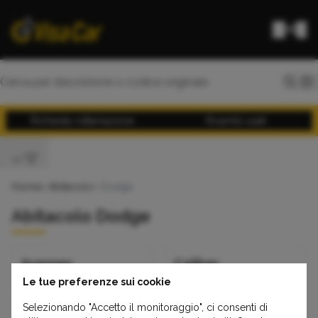
Richiesta rottamazione
Ricambi usati
Home
>
Abitacolo
> Dodge
Abitacolo Dodge
Avenger
Caliber
Le tue preferenze sui cookie
Selezionando "Accetto il monitoraggio", ci consenti di
Journey
Nitro