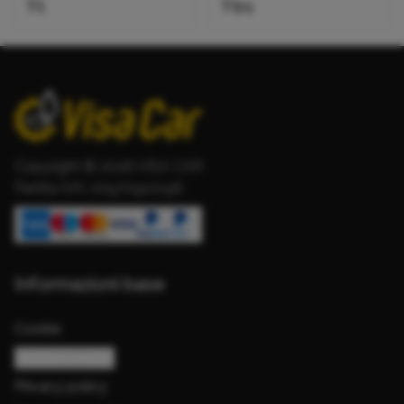
Tt
Ttrs
Copyright © 2026 VISA CAR
Partita IVA: 00970910196
Informazioni base
Cookie
Gestisci cookie
Privacy policy