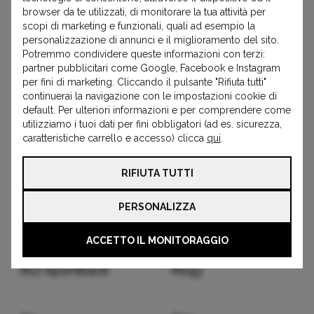
browser da te utilizzati, di monitorare la tua attività per
Q4
Q5
scopi di marketing e funzionali, quali ad esempio la
personalizzazione di annunci e il miglioramento del sito.
Potremmo condividere queste informazioni con terzi:
partner pubblicitari come Google, Facebook e Instagram
Q7
Q8
per fini di marketing. Cliccando il pulsante "Rifiuta tutti"
continuerai la navigazione con le impostazioni cookie di
default. Per ulteriori informazioni e per comprendere come
R8 Coupe
R8 Spyder
utilizziamo i tuoi dati per fini obbligatori (ad es. sicurezza,
caratteristiche carrello e accesso) clicca
qui
.
Rs3
Rs4
RIFIUTA TUTTI
PERSONALIZZA
Rs5
Rs6
ACCETTO IL MONITORAGGIO
Rs7 Sportback
Rsq3