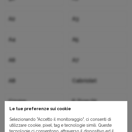
A2
A3
A4
A5
A6
A7
A8
Cabriolet
Coupe
E-Tron Gt
Le tue preferenze sui cookie
Selezionando "Accetto il monitoraggio", ci consenti di
Q2
Q3
utilizzare cookie, pixel, tag e tecnologie simili. Queste
tecnologie ci consentono, attraverso il dispositivo ed il